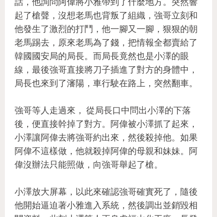
話，他詢問阿偉將小雅帶到了什麼地方。突然響
起了槍聲，沒想老馬也背叛了組織，強哥立刻和
他發生了激烈的打鬥，他一腳又一腳，狠狠的朝
老馬踢去，原來老馬為了錢，把情報全都賣給了
韓國國安局的局長。而局長竟然也是小澤的眼
線，最後強哥直接將刀子插進了對方的身體中，
局長也來到了瀋陽，車行駛在路上，突然翻車。
強哥等人走過來， 從局長口中問出小澤的下落
後，便直接幹掉了對方。阿偉被小澤抓了起來，
小澤讓阿偉去將強哥約出來，然後殺掉他。如果
阿偉不這樣做，他就殺掉阿偉的母親和妹妹。阿
偉沒辦法只能照做，向強哥舉起了槍。
小澤放大屏幕，以此來確認強哥確實死了，隨後
他開始逼迫著小雅進入系統，然後調出並銷毀相