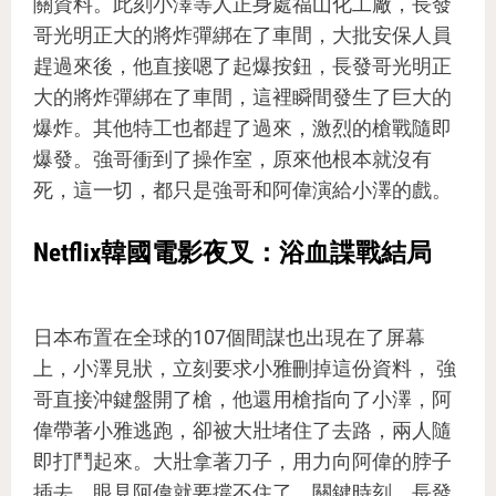
關資料。此刻小澤等人正身處福山化工廠，長發
哥光明正大的將炸彈綁在了車間，大批安保人員
趕過來後，他直接嗯了起爆按鈕，長發哥光明正
大的將炸彈綁在了車間，這裡瞬間發生了巨大的
爆炸。其他特工也都趕了過來，激烈的槍戰隨即
爆發。強哥衝到了操作室，原來他根本就沒有
死，這一切，都只是強哥和阿偉演給小澤的戲。
Netflix韓國電影夜叉：浴血諜戰結局
日本布置在全球的107個間謀也出現在了屏幕
上，小澤見狀，立刻要求小雅刪掉這份資料， 強
哥直接沖鍵盤開了槍，他還用槍指向了小澤，阿
偉帶著小雅逃跑，卻被大壯堵住了去路，兩人隨
即打鬥起來。大壯拿著刀子，用力向阿偉的脖子
插去。眼見阿偉就要撐不住了，關鍵時刻，長發