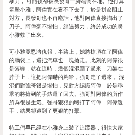
暴力， 可隨後卻被長發哥一腳端倒在地。他打算
電擊小雅，阿偉實在看不下去了，於是拼命阻止
對方，長發哥也不再廢話，他對阿偉直接掏出了
刀子。阿偉毫不懼怕，經過努力，終於成功的將
小雅救了出來。
可小雅竟恩將仇報，半路上，她將槍頂在了阿偉
的腦袋上，還把汽車也一塊搶走。此刻的阿偉很
是落魄，就在這時，幾個混混圍了過來，刀架在
脖子上，這把阿偉嚇的夠哈，強哥走了過來， 混
混們對強哥很是懼怕，見對方認識阿偉，於是乖
乖的將搶到的手錶還了回去。強哥對阿偉的所作
所為很是生氣。強哥狠狠的毆打了阿偉，阿偉還
手，結果卻遭到了更狠的打擊。
特工們早已經在小雅身上裝了追蹤器，很快大家