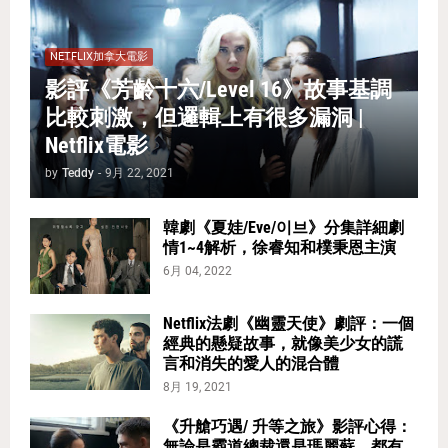
NETFLIX加拿大電影
影評《芳齡十六/Level 16》故事基調
比較刺激，但邏輯上有很多漏洞 |
Netflix電影
by
Teddy
-
9月 22, 2021
韓劇《夏娃/Eve/이브》分集詳細劇
情1~4解析，徐睿知和樸秉恩主演
6月 04, 2022
Netflix法劇《幽靈天使》劇評：一個
經典的懸疑故事，就像美少女的謊
言和消失的愛人的混合體
8月 19, 2021
《升艙巧遇/ 升等之旅》影評心得：
無論是霸道總裁還是瑪麗蘇，都有