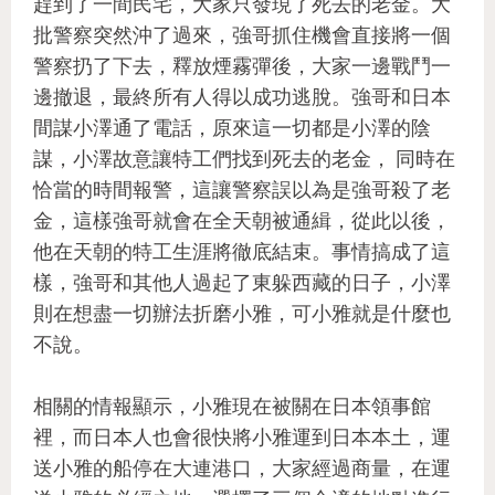
趕到了一間民宅，大家只發現了死去的老金。大
批警察突然沖了過來，強哥抓住機會直接將一個
警察扔了下去，釋放煙霧彈後，大家一邊戰鬥一
邊撤退，最終所有人得以成功逃脫。強哥和日本
間謀小澤通了電話，原來這一切都是小澤的陰
謀，小澤故意讓特工們找到死去的老金， 同時在
恰當的時間報警，這讓警察誤以為是強哥殺了老
金，這樣強哥就會在全天朝被通緝，從此以後，
他在天朝的特工生涯將徹底結束。事情搞成了這
樣，強哥和其他人過起了東躲西藏的日子，小澤
則在想盡一切辦法折磨小雅，可小雅就是什麼也
不說。
相關的情報顯示，小雅現在被關在日本領事館
裡，而日本人也會很快將小雅運到日本本土，運
送小雅的船停在大連港口，大家經過商量，在運