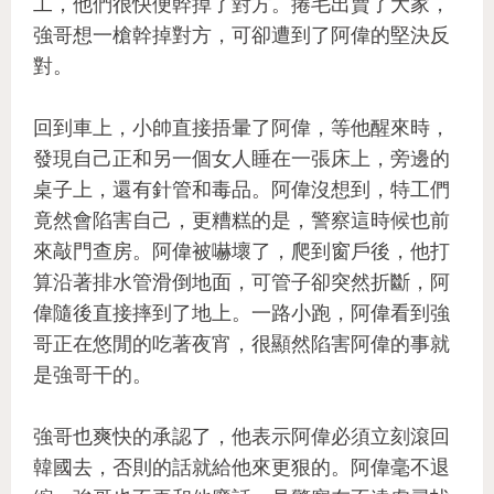
工，他們很快便幹掉了對方。捲毛出賣了大家，
強哥想一槍幹掉對方，可卻遭到了阿偉的堅決反
對。
回到車上，小帥直接捂暈了阿偉，等他醒來時，
發現自己正和另一個女人睡在一張床上，旁邊的
桌子上，還有針管和毒品。阿偉沒想到，特工們
竟然會陷害自己，更糟糕的是，警察這時候也前
來敲門查房。阿偉被嚇壞了，爬到窗戶後，他打
算沿著排水管滑倒地面，可管子卻突然折斷，阿
偉隨後直接摔到了地上。一路小跑，阿偉看到強
哥正在悠閒的吃著夜宵，很顯然陷害阿偉的事就
是強哥干的。
強哥也爽快的承認了，他表示阿偉必須立刻滾回
韓國去，否則的話就給他來更狠的。阿偉毫不退