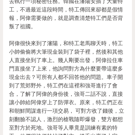
去執行一項秘密任務。韓國在瀋陽安插了大量特
工，不過最近這段時間，特工傳回來卻都是假情
報，阿偉需要做的，就是調查清楚特工們是否背
叛了祖國。
阿偉很快來到了瀋陽，和特工老馬聊天時，特工
小帥偷偷將大筆現金裝到了袋子裡，然後和其他
人直接坐到了車上。幾人剛要出發，阿偉拉住車
門直接坐了上來，他詢問對方為什麼要帶這麼多
現金出去？可所有人都不回答他的問題。車子開
到了荒郊野外，特工們在這裡和強哥進行了會
合，了解了阿偉的身份後，強哥二話不說，直接
讓小帥給阿偉穿上了防彈衣。原來，特工們正在
和朝鮮間謀進行一項交易， 可對方收了錢後，立
刻翻臉不認人，激烈的槍戰隨即爆發，雙方都想
至對方於死地。強哥等人畢竟是訓練有素的特