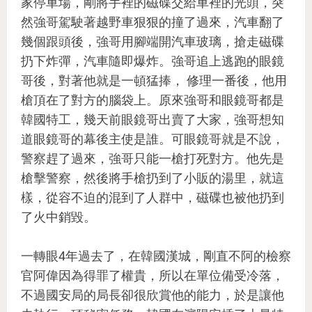
家停車場，剛將手裡的磁碟交給車裡的光頭，突
然強哥駕駛著越野車狠狠的撞了過來，汽車翻了
幾個跟頭後，強哥用腳端開汽車玻璃，搶走磁碟
扔下炸彈，汽車隨即爆炸。強哥追上逃跑的眼鏡
哥後，對著他就是一頓猛捧， 修理一番後，他用
槍頂在了對方的腦袋上。原來強哥和眼鏡哥都是
韓國特工，幾天前眼鏡哥出賣了大家，強哥想知
道眼鏡哥的幕後主使是誰。可眼鏡哥就是不說，
警察趕了過來，強哥只能一槍打死對方。他先是
槍擊警察，然後將手槍扔到了小販的湯里，就這
樣，從容不迫的混到了人群中，磁碟也被他扔到
了火中銷毀。
一轉眼4年過去了，在韓國漢城，剛直不阿的檢察
官阿偉因為得罪了權貴，所以在單位備受冷落，
不過國安局的局長卻很欣賞他的能力，於是讓他