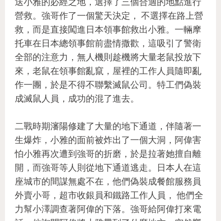
送小雅的必經之地，選擇了三個合適的地點進行
營救。強哥作了一個驚天決定， 不選擇在路上營
救，而是直接闖進日本領事館救出小雅。一輛摩
托車在日本總領事館前盡情撒歡，這吸引了警衛
全部的注意力，無人機則趁機將大量老鼠投放下
來，老鼠在領事館亂竄，屋裡的工作人員隨即亂
作一團，於是不得不聯繫滅鼠公司。特工們偽裝
成滅鼠人員，成功的混了進去。
二戰時期瀋陽修建了大量的地下通道，伴隨著一
生爆炸，小雅的面前被炸出了一個大洞，阿偉害
怕小雅再次遭到強哥的折磨，於是拉著她擅自離
開，而強哥等人則從地下通道逃走。日本人在這
座城市的間謀無處不在，他們偽裝成餐館服務員
外賣小哥，超市收銀員和鐵路工作人員， 他們全
力幫小澤調查著阿偉的下落。強哥給阿偉打來電