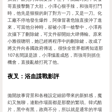
哥直接擊斃了大壯，小澤心狠手辣，和強哥打鬥
時，他先是狠狠的刺了對方一刀，又是一刀。化
工廠不停地發生爆炸，阿偉冒著危險直接沖了進
來，可當他分神時，卻被小澤一槍擊中，小澤再
次攝下了刪除鍵，可文件卻開始大肆傳輸。原來
小雅很聰明，她已經將程序中的刪除鍵，改成了
將文件向各國政府傳送， 很快全世界都將知道那
107名間謀是誰，小澤惱羞成怒，而強哥則抓住
機會，直接亂槍打死了他。
夜叉：浴血諜戰影評
拋開故事背景和各種設定細節帶來的新鮮感，魔
幻又無聊，連動作場面都是那麼的繁瑣。韓式酷
片，黑中有黑，政商不分，所以就是通常的半場