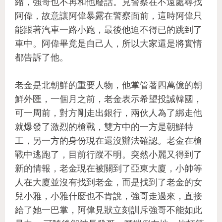
縮，強哥也不再和他廢話。見警察在不遠處尋找
阿偉，故意讓阿偉暴露在警察面前，這時阿偉只
能跟著汽車一路小跑，最後他迫不得已的跳到了
車中。阿偉畢竟是自己人，所以大家還是將實情
都告訴了他。
老金是北朝鮮的重要人物，他掌管著四萬億的朝
鮮外匯，一個月之前，老金表示希望投誠韓國，
可一周前，對方剛走出銀行，兩伙人為了綁走他
就爆發了激烈的槍戰，雙方中的一方是朝鮮特
工，另一方的身份現在還沒辦法確認。老金在槍
戰中逃跑了，目前行蹤不明。突然小麗又得到了
新的情報，老金現在被關到了亞東大廈，小帥等
人在大廈並沒有找到老金，而是找到了老金的女
兒小雅，小雅什麼也不肯說，強哥走過來，直接
給了她一巴掌，阿偉見狀立刻訓斥強哥不能如此