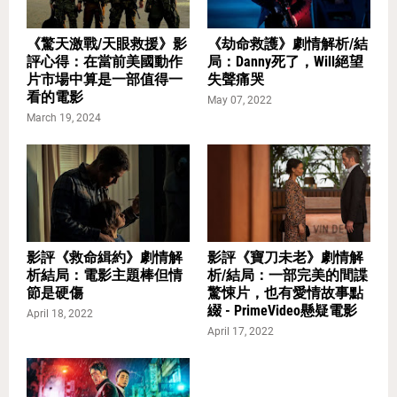
《驚天激戰/天眼救援》影
《劫命救護》劇情解析/結
評心得：在當前美國動作
局：Danny死了，Will絕望
片市場中算是一部值得一
失聲痛哭
看的電影
May 07, 2022
March 19, 2024
影評《救命緝約》劇情解
影評《寶刀未老》劇情解
析結局：電影主題棒但情
析/結局：一部完美的間諜
節是硬傷
驚悚片，也有愛情故事點
綴 - PrimeVideo懸疑電影
April 18, 2022
April 17, 2022