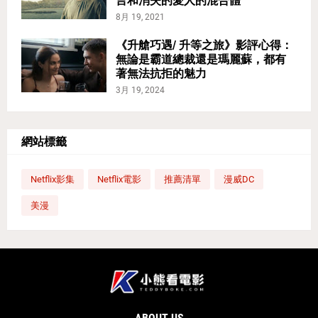
言和消失的愛人的混合體
8月 19, 2021
《升艙巧遇/ 升等之旅》影評心得：
無論是霸道總裁還是瑪麗蘇，都有
著無法抗拒的魅力
3月 19, 2024
網站標籤
Netflix影集
Netflix電影
推薦清單
漫威DC
美漫