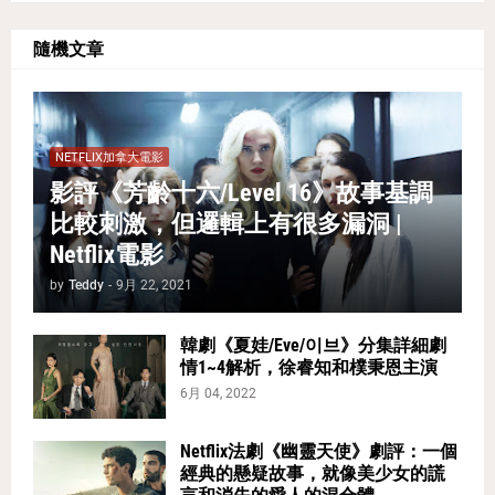
隨機文章
NETFLIX加拿大電影
影評《芳齡十六/Level 16》故事基調
比較刺激，但邏輯上有很多漏洞 |
Netflix電影
by
Teddy
-
9月 22, 2021
韓劇《夏娃/Eve/이브》分集詳細劇
情1~4解析，徐睿知和樸秉恩主演
6月 04, 2022
Netflix法劇《幽靈天使》劇評：一個
經典的懸疑故事，就像美少女的謊