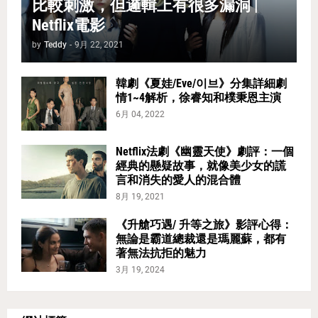
比較刺激，但邏輯上有很多漏洞 |
Netflix電影
by
Teddy
-
9月 22, 2021
韓劇《夏娃/Eve/이브》分集詳細劇
情1~4解析，徐睿知和樸秉恩主演
6月 04, 2022
Netflix法劇《幽靈天使》劇評：一個
經典的懸疑故事，就像美少女的謊
言和消失的愛人的混合體
8月 19, 2021
《升艙巧遇/ 升等之旅》影評心得：
無論是霸道總裁還是瑪麗蘇，都有
著無法抗拒的魅力
3月 19, 2024