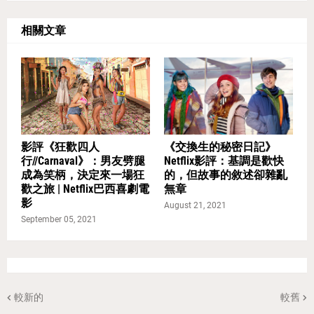
相關文章
影評《狂歡四人
《交換生的秘密日記》
行//Carnaval》：男友劈腿
Netflix影評：基調是歡快
成為笑柄，決定來一場狂
的，但故事的敘述卻雜亂
歡之旅 | Netflix巴西喜劇電
無章
影
August 21, 2021
September 05, 2021
較新的
較舊