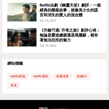
Netflix法劇《幽靈天使》劇評：一個
經典的懸疑故事，就像美少女的謊
言和消失的愛人的混合體
8月 19, 2021
《升艙巧遇/ 升等之旅》影評心得：
無論是霸道總裁還是瑪麗蘇，都有
著無法抗拒的魅力
3月 19, 2024
網站標籤
Netflix影集
Netflix電影
推薦清單
漫威DC
美漫