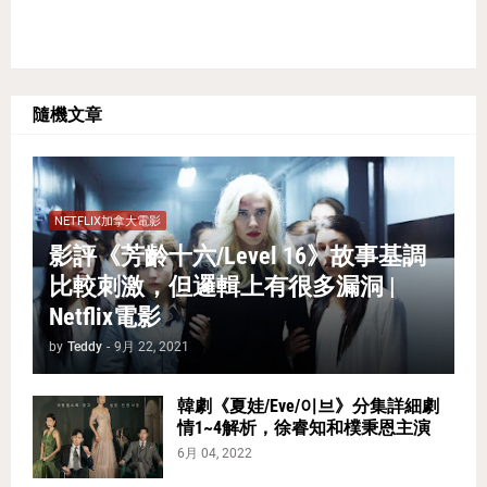
隨機文章
NETFLIX加拿大電影
影評《芳齡十六/Level 16》故事基調
比較刺激，但邏輯上有很多漏洞 |
Netflix電影
by
Teddy
-
9月 22, 2021
韓劇《夏娃/Eve/이브》分集詳細劇
情1~4解析，徐睿知和樸秉恩主演
6月 04, 2022