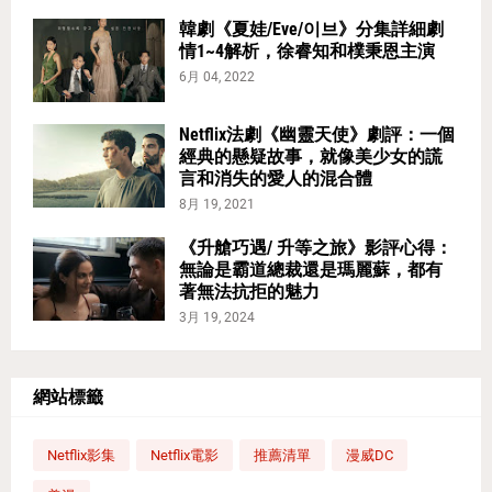
韓劇《夏娃/Eve/이브》分集詳細劇
情1~4解析，徐睿知和樸秉恩主演
6月 04, 2022
Netflix法劇《幽靈天使》劇評：一個
經典的懸疑故事，就像美少女的謊
言和消失的愛人的混合體
8月 19, 2021
《升艙巧遇/ 升等之旅》影評心得：
無論是霸道總裁還是瑪麗蘇，都有
著無法抗拒的魅力
3月 19, 2024
網站標籤
Netflix影集
Netflix電影
推薦清單
漫威DC