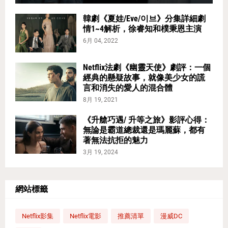
韓劇《夏娃/Eve/이브》分集詳細劇
情1~4解析，徐睿知和樸秉恩主演
6月 04, 2022
Netflix法劇《幽靈天使》劇評：一個
經典的懸疑故事，就像美少女的謊
言和消失的愛人的混合體
8月 19, 2021
《升艙巧遇/ 升等之旅》影評心得：
無論是霸道總裁還是瑪麗蘇，都有
著無法抗拒的魅力
3月 19, 2024
網站標籤
Netflix影集
Netflix電影
推薦清單
漫威DC