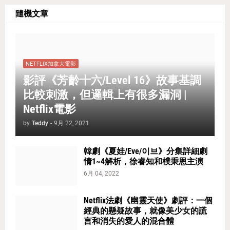
隨機文章
NETFLIX加拿大電影
影評《芳齡十六/Level 16》故事基調
比較刺激，但邏輯上有很多漏洞 |
Netflix電影
by
Teddy
-
9月 22, 2021
韓劇《夏娃/Eve/이브》分集詳細劇
情1~4解析，徐睿知和樸秉恩主演
6月 04, 2022
Netflix法劇《幽靈天使》劇評：一個
經典的懸疑故事，就像美少女的謊
言和消失的愛人的混合體