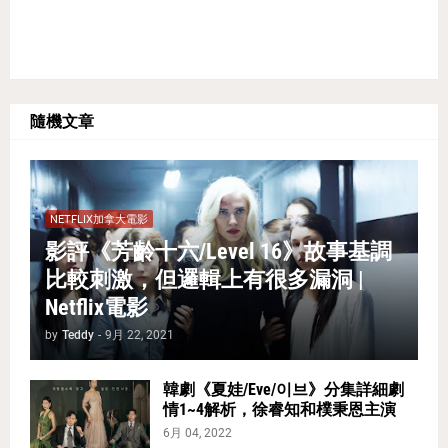
隨機文章
NETFLIX加拿大電影
影評《芳齡十六/Level 16》故事基調
比較刺激，但邏輯上有很多漏洞 |
Netflix電影
by
Teddy
-
9月 22, 2021
韓劇《夏娃/Eve/이브》分集詳細劇
情1~4解析，徐睿知和樸秉恩主演
6月 04, 2022