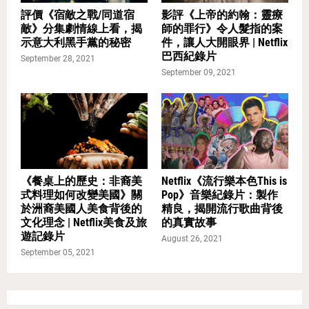
評價《宿敵之戰/同道宿
影評《上帝的約翰：靈療
敵》分集劇情線上看，揭
師的罪行》令人髮指的案
示意大利黑手黨的秘密
件，讓人大開眼界 | Netflix
巴西紀錄片
September 28, 2021
September 09, 2021
《餐桌上的歷史：非裔美
Netflix《流行樂本色This is
式料理如何改變美國》關
Pop》音樂紀錄片：製作
於洲裔美國人美食背後的
精良，揭開流行歌曲背後
文化理念 | Netflix美食及旅
的真實故事
遊記錄片
August 26, 2021
September 05, 2021