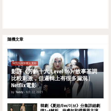
隨機文章
NETFLIX加拿大電影
影評《芳齡十六/Level 16》故事基調
比較刺激，但邏輯上有很多漏洞 |
Netflix電影
by
Teddy
-
9月 22, 2021
韓劇《夏娃/Eve/이브》分集詳細劇
情1~4解析，徐睿知和樸秉恩主演