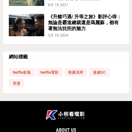
8月 19, 2021
《升艙巧遇/ 升等之旅》影評心得：
無論是霸道總裁還是瑪麗蘇，都有
著無法抗拒的魅力
3月 19, 2024
網站標籤
Netflix影集
Netflix電影
推薦清單
漫威DC
美漫
ABOUT US