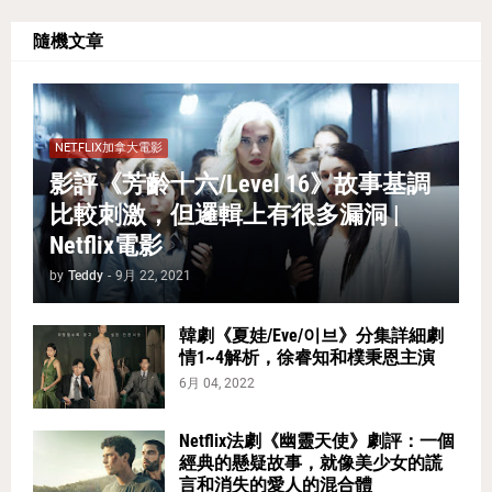
隨機文章
NETFLIX加拿大電影
影評《芳齡十六/Level 16》故事基調
比較刺激，但邏輯上有很多漏洞 |
Netflix電影
by
Teddy
-
9月 22, 2021
韓劇《夏娃/Eve/이브》分集詳細劇
情1~4解析，徐睿知和樸秉恩主演
6月 04, 2022
Netflix法劇《幽靈天使》劇評：一個
經典的懸疑故事，就像美少女的謊
言和消失的愛人的混合體