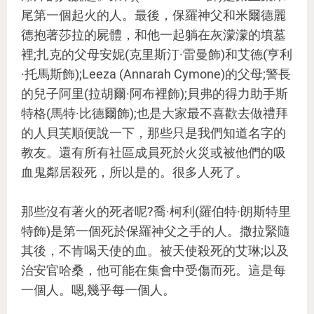
尾第一個起火的人。最後，保羅神父和米爾德麗
德抱著莎拉的屍體，和他一起躺在灰濛濛的墳墓
裡;扎克的父母安妮(克里斯汀·雷曼飾)和艾德(亨利
·托馬斯飾);Leeza (Annarah Cymone)的父母;警長
的兒子阿里(拉胡爾·阿布裡飾);貝弗的得力助手斯
特格(馬特·比德爾飾);也是大家最不喜歡去做禮拜
的人貝芙順便說一下，那些只是我們知道名字的
教友。還有所有社區成員死於火災或被他們的吸
血鬼鄰居殺死，所以是的。很多人死了。
那些沒有著火的死者呢?喬·柯利(羅伯特·朗斯特里
特飾)是第一個死於保羅神父之手的人。撒拉緊隨
其後，不肯喝天使的血。被天使殺死的艾琳;以及
治安官哈桑，他可能在集會中受傷而死。這是每
一個人。嗯,幾乎每一個人。