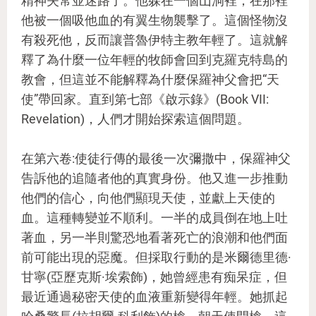
精神失常並迷路了。他躲在一個山洞裡，在那裡
他被一個吸他血的有翼生物襲擊了。這個怪物沒
有殺死他，反而讓普魯伊特主教年輕了。這就解
釋了為什麼一位年輕的牧師會回到克羅克特島的
教會，但這並不能解釋為什麼保羅神父會把“天
使”帶回家。直到第七部《啟示錄》(Book VII:
Revelation)，人們才開始探索這個問題。
在第六卷:使徒行傳的最後一次彌撒中，保羅神父
告訴他的追隨者他的真實身份。他又進一步推動
他們的信心，向他們顯現天使，並獻上天使的
血。這種轉變並不順利。一半的成員倒在地上吐
著血，另一半則驚恐地看著死亡的浪潮和他們面
前可能出現的惡魔。但採取行動的是米爾德里德·
甘寧(亞歷克斯·埃索飾)，她曾經患有痴呆症，但
最近通過秘密天使的血液重新變得年輕。她抓起