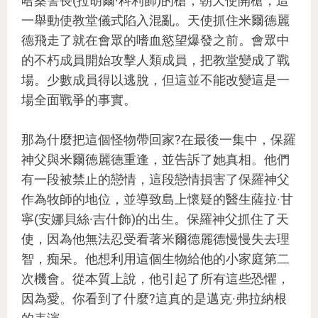
哈桑警長(拉胡爾·科利飾)的槍，朝天使開槍，這
一舉動使教堂儀式陷入混亂。天使抓住米爾德麗
德飛走了就在會眾的嗜血慾望爆發之前。會眾中
的不朽成員開始攻擊人類成員，把教堂變成了戰
場。少數成員得以逃脫，但這並不能改變這是一
場全面戰爭的事實。
那為什麼把這個怪物帶回家?在最後一集中，保羅
神父與米爾德麗德重逢，並告訴了她真相。他們
有一段被禁止的戀情，這段戀情損害了保羅神父
作為牧師的地位，並導致島上懷疑的醫生薩拉·甘
寧(安娜貝絲·吉什飾)的出生。保羅神父抓住了天
使，因為他無法忍受看著米爾德麗德慢慢失去理
智，痴呆。他想利用這個生物給他的小家庭第二
次機會。從本質上說，他引起了所有這些恐懼，
因為愛。你看到了什麼?這真的是邁克·弗拉納根