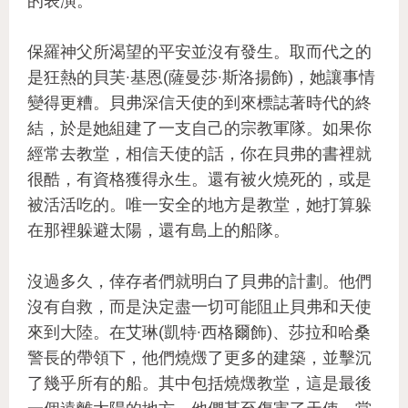
的表演。
保羅神父所渴望的平安並沒有發生。取而代之的
是狂熱的貝芙·基恩(薩曼莎·斯洛揚飾)，她讓事情
變得更糟。貝弗深信天使的到來標誌著時代的終
結，於是她組建了一支自己的宗教軍隊。如果你
經常去教堂，相信天使的話，你在貝弗的書裡就
很酷，有資格獲得永生。還有被火燒死的，或是
被活活吃的。唯一安全的地方是教堂，她打算躲
在那裡躲避太陽，還有島上的船隊。
沒過多久，倖存者們就明白了貝弗的計劃。他們
沒有自救，而是決定盡一切可能阻止貝弗和天使
來到大陸。在艾琳(凱特·西格爾飾)、莎拉和哈桑
警長的帶領下，他們燒燬了更多的建築，並擊沉
了幾乎所有的船。其中包括燒燬教堂，這是最後