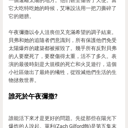
一個遠離太陽的地方。他們甚至傷害了天使。當
它大吃特吃她的時候，艾琳設法用一把刀撕碎了
它的翅膀。
午夜彌撒以令人沮喪但又充滿希望的調子結束。
貝弗和她的追隨者們意識到，所有保護他們免受
太陽爆炸的建築都被摧毀了。幾乎所有反對貝弗
的人要麼死了，要麼傷得太重，活不了多久。表
演的最後時刻是大規模的死亡和火災遊行，這個
小社區做出了最終的犧牲，從毀滅他們生活的生
物拯救世界。
誰死於午夜彌撒?
誰能活下來才是更好的問題。先從那些在陽光下
爆炸的人說起。萊利(Zach Gilford飾)是第五集末